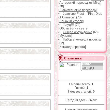
(Авторский перевод от Miraj)
(78)
[
Любительские переводы
]
Jeaniene Frost - "First Drop
of Crimson"
(78)
[
Рабочий уголок
]
Флуд!!!
(74)
[
Обо всём на свете
]
Общее обсуждение
(68)
[
Музыка
]
Набор в команду проекта
(62)
[
Команда проекта
]
Статистика
Онлайн всего:
1
Гостей:
1
Пользователей:
0
Сегодня здесь были:
Цветом обозначается