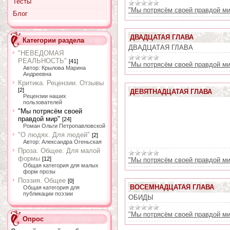
Тесты
"Мы потрясём своей правдой ми
Блог
ДВАДЦАТАЯ ГЛАВА
Категории раздела
ДВАДЦАТАЯ ГЛАВА
"НЕВЕДОМАЯ
РЕАЛЬНОСТЬ"
[41]
"Мы потрясём своей правдой ми
Автор: Крылова Марина
Андреевна
Критика. Рецензии. Отзывы
[2]
ДЕВЯТНАДЦАТАЯ ГЛАВА
Рецензии наших
пользователей
"Мы потрясём своей
правдой мир"
[24]
Роман Ольги Петропавловской
"О людях. Для людей"
[2]
Автор: Александра Огеньская
Проза. Общее. Для малой
формы
[12]
"Мы потрясём своей правдой ми
Общая категория для малых
форм прозы
Поэзия. Общее
[0]
ВОСЕМНАДЦАТАЯ ГЛАВА
Общая категория для
публикации поэзии
ОБИДЫ
"Мы потрясём своей правдой ми
Опрос