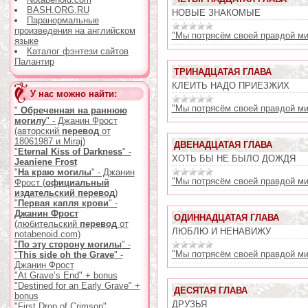
BASH.ORG.RU
НОВЫЕ ЗНАКОМЫЕ
Паранормальные
произведения на английском
"Мы потрясём своей правдой ми
языке
Каталог фэнтези сайтов
Палантир
ТРИНАДЦАТАЯ ГЛАВА
КЛЕИТЬ НАДО ПРИЕЗЖИХ
У нас можно найти:
"Мы потрясём своей правдой ми
"
Обреченная на раннюю
могилу
" - Джанин Фрост
(авторский
перевод
от
18061987 и Miraj)
ДВЕНАДЦАТАЯ ГЛАВА
"
Eternal Kiss of Darkness
" -
ХОТЬ БЫ НЕ БЫЛО ДОЖДЯ
Jeaniene Frost
"
На краю могилы
" - Джанин
"Мы потрясём своей правдой ми
Фрост (
официальный
издательский
перевод
)
"
Первая капля крови
" -
Джанин Фрост
ОДИННАДЦАТАЯ ГЛАВА
(любительский
перевод
от
ЛЮБЛЮ И НЕНАВИЖУ
notabenoid.com)
"
По эту сторону могилы
" -
"Мы потрясём своей правдой ми
"
This side oh the Grave
" -
Джанин Фрост
"At Grave’s End" + bonus
"Destined for an Early Grave" +
ДЕСЯТАЯ ГЛАВА
bonus
ДРУЗЬЯ
"First Drop of Crimson"