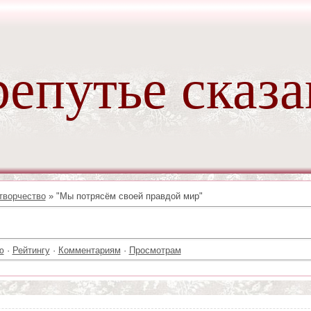
епутье сказ
творчество
» "Мы потрясём своей правдой мир"
ю
·
Рейтингу
·
Комментариям
·
Просмотрам