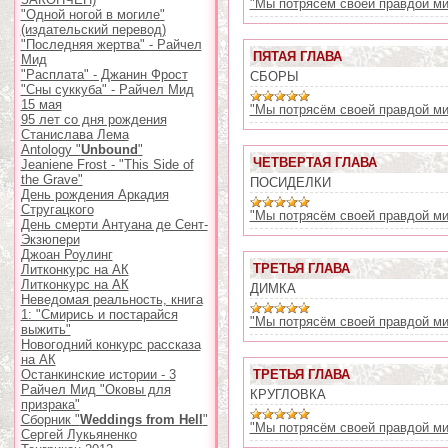
"Мы потрясём своей правдой ми
"Одной ногой в могиле"
(издательский перевод)
"Последняя жертва" - Райчел
ПЯТАЯ ГЛАВА
Мид
"Расплата" - Джанин Фрост
СБОРЫ
"Сны суккуба" - Райчел Мид
15 мая
"Мы потрясём своей правдой ми
95 лет со дня рождения
Станислава Лема
Antology "
Unbound
"
ЧЕТВЕРТАЯ ГЛАВА
Jeaniene Frost - "This Side of
the Grave"
ПОСИДЕЛКИ
День рождения Аркадия
Стругацкого
"Мы потрясём своей правдой ми
День смерти Антуана де Сент-
Экзюпери
Джоан Роулинг
ТРЕТЬЯ ГЛАВА
Литконкурс на АК
Литконкурс на АК
ДИМКА
Неведомая реальность, книга
1: "Смирись и постарайся
"Мы потрясём своей правдой ми
выжить"
Новогодний конкурс рассказа
на АК
Останкинские истории - 3
ТРЕТЬЯ ГЛАВА
Райчел Мид "Оковы для
КРУГЛОВКА
призрака"
Сборник "
Weddings from Hell
"
"Мы потрясём своей правдой ми
Сергей Лукьяненко