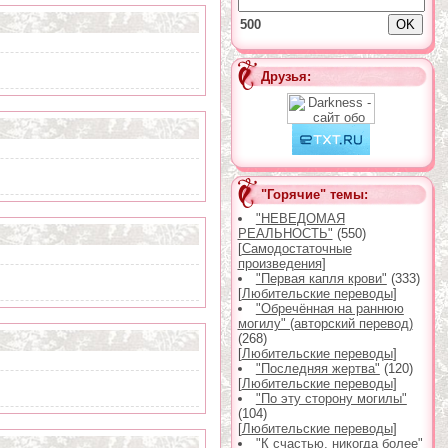
500
Друзья:
"Горячие" темы:
"НЕВЕДОМАЯ
РЕАЛЬНОСТЬ"
(550)
[
Самодостаточные
произведения
]
"Первая капля крови"
(333)
[
Любительские переводы
]
"Обречённая на раннюю
могилу" (авторский перевод)
(268)
[
Любительские переводы
]
"Последняя жертва"
(120)
[
Любительские переводы
]
"По эту сторону могилы"
(104)
[
Любительские переводы
]
"К счастью, никогда более"