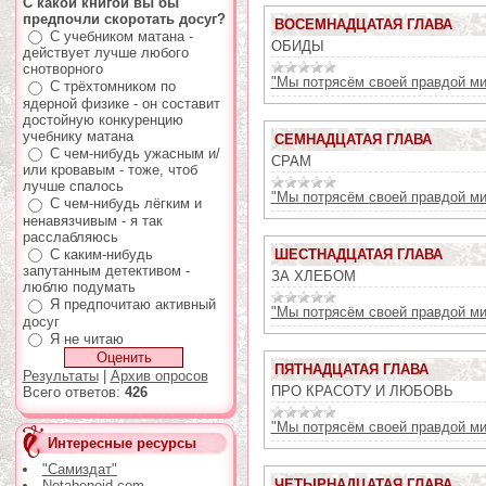
С какой книгой вы бы
предпочли скоротать досуг?
ВОСЕМНАДЦАТАЯ ГЛАВА
С учебником матана -
ОБИДЫ
действует лучше любого
снотворного
"Мы потрясём своей правдой ми
С трёхтомником по
ядерной физике - он составит
достойную конкуренцию
учебнику матана
СЕМНАДЦАТАЯ ГЛАВА
С чем-нибудь ужасным и/
СРАМ
или кровавым - тоже, чтоб
лучше спалось
"Мы потрясём своей правдой ми
С чем-нибудь лёгким и
ненавязчивым - я так
расслабляюсь
С каким-нибудь
ШЕСТНАДЦАТАЯ ГЛАВА
запутанным детективом -
ЗА ХЛЕБОМ
люблю подумать
Я предпочитаю активный
"Мы потрясём своей правдой ми
досуг
Я не читаю
ПЯТНАДЦАТАЯ ГЛАВА
Результаты
|
Архив опросов
ПРО КРАСОТУ И ЛЮБОВЬ
Всего ответов:
426
"Мы потрясём своей правдой ми
Интересные ресурсы
"Самиздат"
ЧЕТЫРНАДЦАТАЯ ГЛАВА
Notabenoid.com