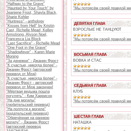
"Halfway to the Grave"
"Haunted by Your Touch" by
"Мы потрясём своей правдой ми
Jeaniene Frost, Shayla Black,
Sharie Kohler
"Huntress" - anthology
ДЕВЯТАЯ ГЛАВА
"Kisses from Hell" by Kristin
ВЗРОСЛЫЕ НЕ ТАНЦУЮТ
Cast, Richelle Mead, Kelley
Armstrong, Alyson Noel,
Francesca Lia Block
"Мы потрясём своей правдой ми
"Last Sacrifice" - Richelle Mead
"One Foot in the Grave"
"Shadowfever" - Karen Marie
ВОСЬМАЯ ГЛАВА
Moning
ВОВКА И СТАС
"За денежки" - Джанин Фрост
"К счастью, никогда более" -
Джанин Фрост (авторский
"Мы потрясём своей правдой ми
перевод от Miraj)
"К счастью, никогда более" -
Джанин Фрост - авторский
СЕДЬМАЯ ГЛАВА
перевод от Miraj закончен!
"Мёртвая ведьма пошла
КЛУБ
погулять" - Ким Харрисон
"На дне могилы"
"Мы потрясём своей правдой ми
(любительский перевод)
"На полпути к могиле"
(издательский перевод)
ШЕСТАЯ ГЛАВА
"Обречённая на раннюю
могилу" - Джанин Фрост
НАТАШКА
(авторский перевод
ЗАКОНЧЕН)