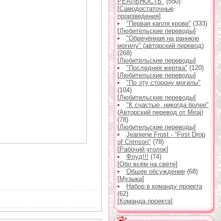
РЕАЛЬНОСТЬ"
(550)
[
Самодостаточные
произведения
]
"Первая капля крови"
(333)
[
Любительские переводы
]
"Обречённая на раннюю
могилу" (авторский перевод)
(268)
[
Любительские переводы
]
"Последняя жертва"
(120)
[
Любительские переводы
]
"По эту сторону могилы"
(104)
[
Любительские переводы
]
"К счастью, никогда более"
(Авторский перевод от Miraj)
(78)
[
Любительские переводы
]
Jeaniene Frost - "First Drop
of Crimson"
(78)
[
Рабочий уголок
]
Флуд!!!
(74)
[
Обо всём на свете
]
Общее обсуждение
(68)
[
Музыка
]
Набор в команду проекта
(62)
[
Команда проекта
]