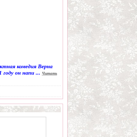
актная комедия Верна
1 году он напи
...
Читать