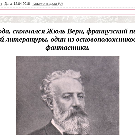
n
Комментарии (0)
|
Дата:
12.04.2018
|
ода, скончался Жюль Верн, французский п
й литературы, один из основоположнико
фантастики.