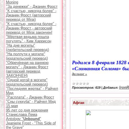
Moning
"За денежки" - Джанин Фрост
"К счастью, никогда более" -
Джанин Фрост (авторский
перевод от Miraj)
"К счастью, никогда более" -
Джанин Фрост - авторский
перевод от Miraj закончен!
"Мёртвая ведьма пошла
погулять" - Ким Харрисон
"На дне могилы"
(любительский перевод)
"На полпути к могиле"
(издательский перевод)
Родился 8 февраля 1828
"Обречённая на раннюю
могилу" - Джанин Фрост
«Сломанная Солома» был
(авторский перевод
дальше »
ЗАКОНЧЕН)
"Одной ногой в могиле"
(издательский перевод)
Iron
Просмотров:
619
|
Добавил:
"Последняя жертва" - Райчел
Мид
"Расплата" - Джанин Фрост
"Сны суккуба" - Райчел Мид
Афган
15 мая
95 лет со дня рождения
Станислава Лема
Antology "
Unbound
"
Jeaniene Frost - "This Side of
the Grave"