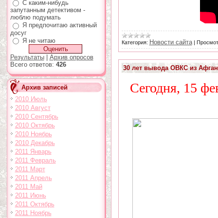
С каким-нибудь
запутанным детективом -
люблю подумать
Я предпочитаю активный
досуг
Я не читаю
Новости сайта
Категория:
|
Просмот
Результаты
|
Архив опросов
Всего ответов:
426
30 лет вывода ОВКС из Афган
Сегодня, 15 фе
Архив записей
2010 Июль
2010 Август
2010 Сентябрь
2010 Октябрь
2010 Ноябрь
2010 Декабрь
2011 Январь
2011 Февраль
2011 Март
2011 Апрель
2011 Май
2011 Июнь
2011 Октябрь
2011 Ноябрь