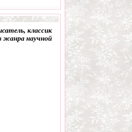
исатель, классик
в жанра научной