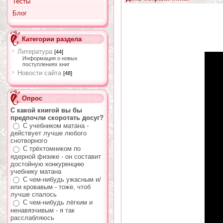
Тесты
Блог
Категории раздела
Литература
[44]
Информация о новых
поступлениях книг
Новости сайта
[48]
Опрос
С какой книгой вы бы
предпочли скоротать досуг?
С учебником матана -
действует лучше любого
снотворного
С трёхтомником по
ядерной физике - он составит
достойную конкуренцию
учебнику матана
С чем-нибудь ужасным и/
или кровавым - тоже, чтоб
лучше спалось
С чем-нибудь лёгким и
ненавязчивым - я так
расслабляюсь