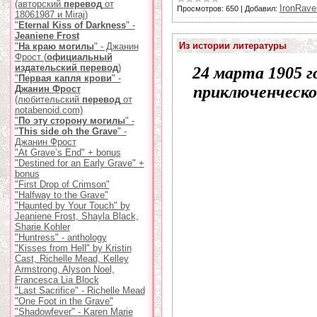
(авторский
перевод
от
IronRave
Просмотров:
650
|
Добавил:
18061987 и Miraj)
"
Eternal Kiss of Darkness
" -
Jeaniene Frost
Из истории литературы
"
На краю могилы
" - Джанин
Фрост (
официальный
издательский
перевод
)
24 марта 1905 г
"
Первая капля крови
" -
приключенческо
Джанин Фрост
(любительский
перевод
от
notabenoid.com)
"
По эту сторону могилы
" -
"
This side oh the Grave
" -
Джанин Фрост
"At Grave’s End" + bonus
"Destined for an Early Grave" +
bonus
"First Drop of Crimson"
"Halfway to the Grave"
"Haunted by Your Touch" by
Jeaniene Frost, Shayla Black,
Sharie Kohler
"Huntress" - anthology
"Kisses from Hell" by Kristin
Cast, Richelle Mead, Kelley
Armstrong, Alyson Noel,
Francesca Lia Block
"Last Sacrifice" - Richelle Mead
"One Foot in the Grave"
"Shadowfever" - Karen Marie