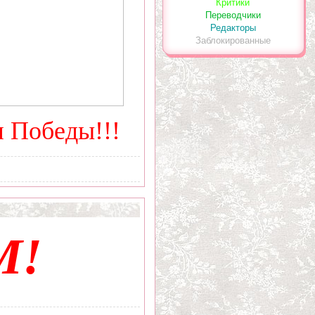
Критики
Переводчики
Редакторы
Заблокированные
м Победы!!!
М!