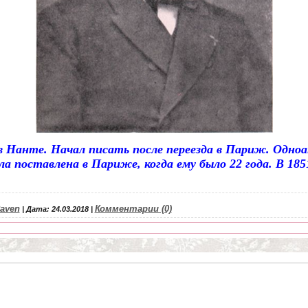
 в Нанте. Начал писать после переезда в Париж. Одно
а поставлена в Париже, когда ему было 22 года. В 185
Raven
Комментарии (0)
|
Дата:
24.03.2018
|