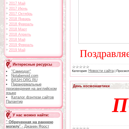
2017 Май
2017 Июнь
2017 Октябрь
2018 Январь
2018 Февраль
2018 Март
2018 Апрель
2018 Май
2019 Февраль
Поздравляе
2019 Май
Интересные ресурсы
Новости сайта
Категория:
|
Просмот
"Самиздат"
Notabenoid.com
BASH.ORG.RU
Паранормальные
День космонавтики
произведения на английском
языке
П
Каталог фэнтези сайтов
Палантир
У нас можно найти:
"
Обреченная на раннюю
могилу
" - Джанин Фрост