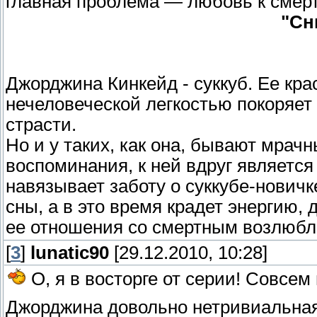
главная проблема — любовь к смерт
"Сн
Джорджина Кинкейд - суккуб. Ее кра
нечеловеческой легкостью покоряет
страсти.
Но и у таких, как она, бывают мрач
воспоминания, к ней вдруг является
навязывает заботу о суккубе-нович
сны, а в это время крадет энергию,
ее отношения со смертным возлюбл
[
3
]
lunatic90
[29.12.2010, 10:28]
О, я в восторге от серии! Совсем
Джорджина довольно нетривиальная 