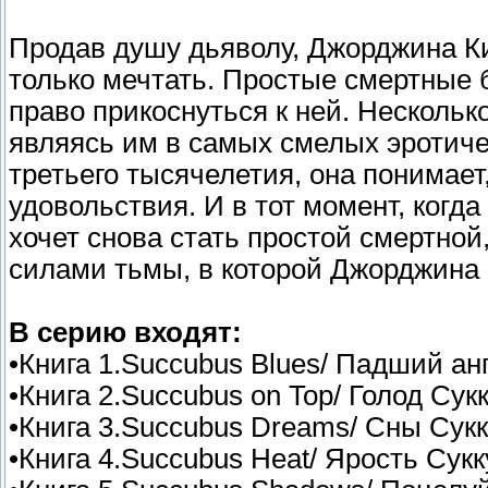
Продав душу дьяволу, Джорджина Ки
только мечтать. Простые смертные 
право прикоснуться к ней. Несколь
являясь им в самых смелых эротиче
третьего тысячелетия, она понимает
удовольствия. И в тот момент, когда
хочет снова стать простой смертно
силами тьмы, в которой Джорджина 
В серию входят:
•Книга 1.Succubus Blues/ Падший анг
•Книга 2.Succubus on Top/ Голод Сук
•Книга 3.Succubus Dreams/ Сны Сукк
•Книга 4.Succubus Heat/ Ярость Сукк