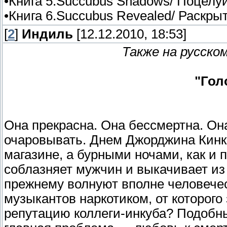
•Книга 5.Succubus Shadows/ Поцелуй
•Книга 6.Succubus Revealed/ Раскрыт
[
2
]
Индиль
[12.12.2010, 18:53]
Также на русском
"Гол
Она прекрасна. Она бессмертна. Он
очаровывать. Днем Джорджина Кин
магазине, а бурными ночами, как и 
соблазняет мужчин и выкачивает из
прежнему волнуют вполне человечес
музыкантов наркотиком, от которого 
репутацию коллеги-инкуба? Подобн