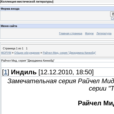
[
Коллекция мистической литературы
]
Форма входа
В
Ст
Меню сайта
Главная страница
Форум
Литература
Страница
1
из
1
1
ФОРУМ
»
Общее обсуждение
»
Райчел Мид, серия "Джорджина Кинкейд"
Райчел Мид, серия "Джорджина Кинкейд"
[
1
]
Индиль
[12.12.2010, 18:50]
Замечательная серия Райчел Мид
серии "
Райчел Ми