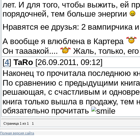
лет. И для того, чтобы выжить, ей 
порядочней, тем больше энергии
Нравятся ее друзья: 2 вампирчика 
А вообще я влюблена в Картера
Он таааакой....
Жаль, только, его
[
4
]
TaRo
[26.09.2011, 09:12]
Наконец то прочитала последнюю кн
По сравнению с предыдущими книгам
решающая, с счастливым и одновре
книга только вышла в продажу, тем
обязательно прочитать
Страница
1
из
1
1
Полная версия сайта