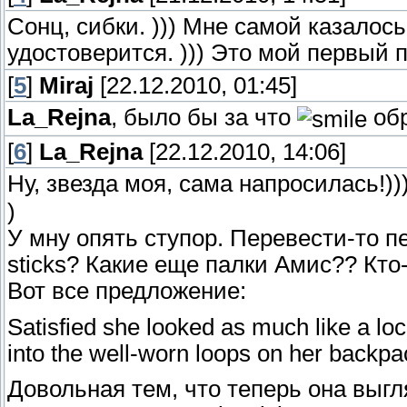
Сонц, сибки. ))) Мне самой казалось,
удостоверится. ))) Это мой первый п
[
5
]
Miraj
[22.12.2010, 01:45]
La_Rejna
, было бы за что
обр
[
6
]
La_Rejna
[22.12.2010, 14:06]
Ну, звезда моя, сама напросилась!))
)
У мну опять ступор. Перевести-то п
sticks? Какие еще палки Амис?? Кт
Вот все предложение:
Satisfied she looked as much like a lo
into the well-worn loops on her backpa
Довольная тем, что теперь она выг