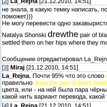
[
2
]
La_Rejna
[21.12.2010, 14:51]
не знала, в какую темку написать, 
поможет)))
Не могу перевести одно закавырист
drewthe
Natalya Shonski
pair of bl
settled them on her hips where they m
Сообщение отредактировал
La_Rejn
[
3
]
Miraj
[21.12.2010, 14:51]
La_Rejna
, Почти 95% что это слово
правильно
drew the pair of black leat
цвета, или - на ней была пара чёрны
какой нить вариант перевода, какой
[
4
]
La_Rejna
[21.12.2010, 14:51]