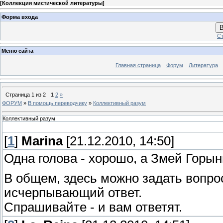
[
Коллекция мистической литературы
]
Форма входа
В
Ст
Меню сайта
Главная страница
Форум
Литература
Страница
1
из
2
1
2
»
ФОРУМ
»
В помощь переводчику
»
Коллективный разум
Коллективный разум
[
1
]
Marina
[21.12.2010, 14:50]
Одна голова - хорошо, а Змей Горын
В общем, здесь можно задать вопрос
исчерпывающий ответ.
Спрашивайте - и вам ответят.