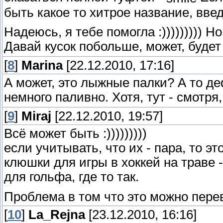
быть какое то хитрое название, вве
Надеюсь, я тебе помогла :))))))))) Н
Давай кусок побольше, может, будет
[
8
]
Marina
[22.12.2010, 17:16]
А может, это лыжные палки? А то д
немного паливно. Хотя, тут - смотря
[
9
]
Miraj
[22.12.2010, 19:57]
Всё может быть :)))))))))
если учитывать, что их - пара, то э
клюшки для игры в хоккей на траве 
для гольфа, где то так.
Проблема в том что это можно перев
[
10
]
La_Rejna
[23.12.2010, 16:16]