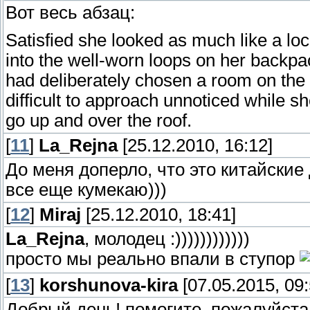
Вот весь абзац:
Satisfied she looked as much like a lo
into the well-worn loops on her backpa
had deliberately chosen a room on the
difficult to approach unnoticed while s
go up and over the roof.
[
11
]
La_Rejna
[25.12.2010, 16:12]
До меня доперло, что это китайские
все еще кумекаю)))
[
12
]
Miraj
[25.12.2010, 18:41]
La_Rejna
, молодец :))))))))))))
просто мы реально впали в ступор
[
13
]
korshunova-kira
[07.05.2015, 09:
Добрый день! помогите, пожалуйста п