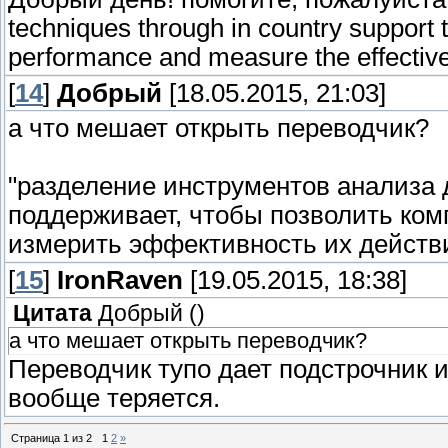
techniques through in country support
performance and measure the effectiven
[
14
]
Добрый
[18.05.2015, 21:03]
а что мешает открыть переводчик?
"разделение инструментов анализа 
поддерживает, чтобы позволить ко
измерить эффективность их действи
[
15
]
IronRaven
[19.05.2015, 18:38]
Цитата
Добрый
(
)
а что мешает открыть переводчик?
Переводчик тупо дает подстрочник 
вообще теряется.
Страница
1
из
2
1
2
»