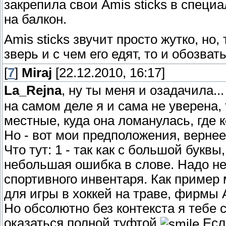
закрепила свои Amis sticks в специ
на балкон.
Amis sticks звучит просто жутко, но, 
зверь и с чем его едят, то и обозват
[
7
]
Miraj
[22.12.2010, 16:17]
La_Rejna
, ну ты меня и озадачила..
на самом деле я и сама не уверена, 
местные, куда она ломанулась, где к
Но - вот мои предположения, вернее 
Что тут: 1 - так как с большой буквы,
небольшая ошибка в слове. Надо н
спортивного инвентаря. Как пример
для игры в хоккей на траве, фирмы 
Но обсолютно без контекста я тебе с
оказаться полной туфтой
Если