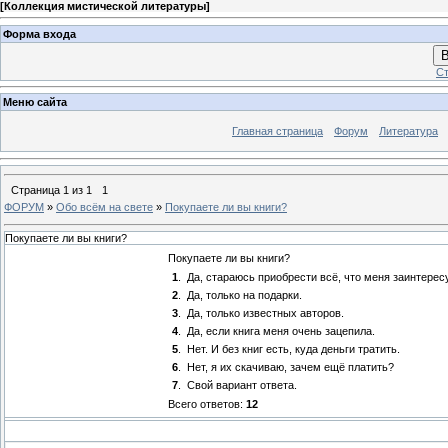
[
Коллекция мистической литературы
]
Форма входа
В
Ст
Меню сайта
Главная страница
Форум
Литература
Страница
1
из
1
1
ФОРУМ
»
Обо всём на свете
»
Покупаете ли вы книги?
Покупаете ли вы книги?
Покупаете ли вы книги?
1
.
Да, стараюсь приобрести всё, что меня заинтерес
2
.
Да, только на подарки.
3
.
Да, только известных авторов.
4
.
Да, если книга меня очень зацепила.
5
.
Нет. И без книг есть, куда деньги тратить.
6
.
Нет, я их скачиваю, зачем ещё платить?
7
.
Свой вариант ответа.
Всего ответов:
12