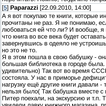
[
5
]
Paparazzi
[22.09.2010, 14:00]
А я вот покупаю те книги, которые 
прочитаны не раз. Я не понимаю, есл
любоваться ей что ли? И вообще, я
что книга во все века будет остават
завернувшись в одеяло не устроишь
но это не то.
Я в этом пошла в свою бабушку - она
большая библиотека в городе была. 
удивительно) Так вот во время ССС
состояла. У нас в приморье дефицит
нагрузку ещё другие книги давали - 
нельзя было( Так бабушка вместе с
Питер поехали, на экскурсию и т.п. 
увидели лавку книжного магазина, п