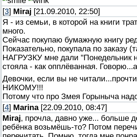
[
3
]
Miraj
[21.09.2010, 22:50]
Я - из семьи, в которой на книги тр
много.
Сейчас покупаю бумажную книгу редко
Показательно, покупала по заказу (т
НАГРУЗКУ мне дали "Понедельник на
стояла - как опплёванная. Говорю.
Девочки, если вы не читали...прочтит
НИКОМУ!!!
Потому что про Змея Горыныча надо зн
[
4
]
Marina
[22.09.2010, 08:47]
Miraj
, прочла, давно уже... больше д
ребёнка возьмёшь-то? Потом перечи
перечитать. Помню, тогда мне понр