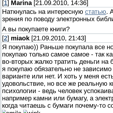
[
1
]
Marina
[21.09.2010, 14:36]
Наткнулась на интересную
статью
. 
зрения по поводу электронных библ
А вы покупаете книги?
[
2
]
miaok
[21.09.2010, 21:43]
Я покупаю)) Раньше покупала все но
покупаю только самое самое - так ка
во-вторых жалко тратить деньги на
я покупаю обязательно не зависимо 
варианте или нет. И хоть у меня ест
удовольствие, но все же реальную к
психологии - ведь человек успокаив
например камни или бумагу, а элект
когда читаешь с бумаги почему-то с