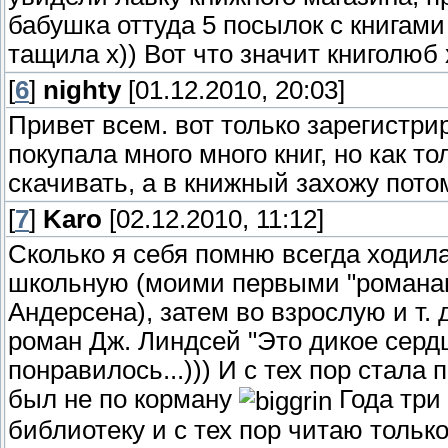
бабушка оттуда 5 посылок с книгами
тащила х)) Вот что значит книголюб 
[
6
]
nighty
[01.12.2010, 20:03]
Привет всем. вот только зарегистри
покупала много много книг, но как т
скачивать, а в книжный захожу пот
[
7
]
Karo
[02.12.2010, 11:12]
Сколько я себя помню всегда ходил
школьную (моими первыми "романами
Андерсена), затем во взрослую и т.
роман Дж. Линдсей "Это дикое сердц
понравилось...))) И с тех пор стала
был не по корману
Года три
библиотеку и с тех пор читаю только