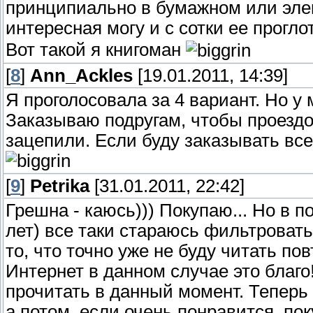
принципиально в бумажном или элек
интересная могу и с сотки ее прогл
Вот такой я книгоман
[
8
]
Ann_Ackles
[19.01.2011, 14:39]
Я проголосовала за 4 вариант. Но у 
Заказываю подругам, чтобы проездом
зацепили. Если буду заказывать все
[
9
]
Petrika
[31.01.2011, 22:42]
Грешна - каюсь))) Покупаю... Но в п
лет) все таки стараюсь фильтровать
то, что точно уже не буду читать пов
Интернет в данном случае это благо!
прочитать в данный момент. Теперь
а потом, если очень понравится, пок