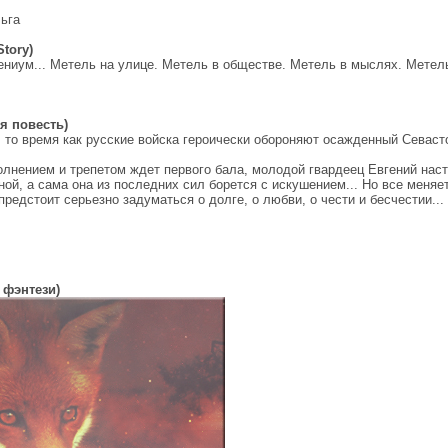
ьга
tory)
ениум... Метель на улице. Метель в обществе. Метель в мыслях. Метель
я повесть)
В то время как русские войска героически обороняют осажденный Севаст
олнением и трепетом ждет первого бала, молодой гвардеец Евгений нас
ой, а сама она из последних сил борется с искушением... Но все меняе
предстоит серьезно задуматься о долге, о любви, о чести и бесчестии...
 фэнтези)