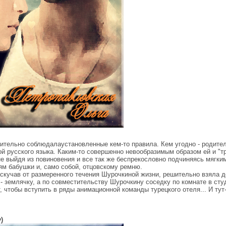
ительно соблюдалаустановленные кем-то правила. Кем угодно - родите
й русского языка. Каким-то совершенно невообразимым образом ей и "т
не выйдя из повиновения и все так же беспрекословно подчиняясь мягк
м бабушки и, само собой, отцовскому ремню.
аскучав от размеренного течения Шурочкиной жизни, решительно взяла д
- землячку, а по совместительству Шурочкину соседку по комнате в сту
 чтобы вступить в ряды анимационной команды турецкого отеля... И тут-
)