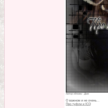
Автор обложки - Дике
О важном и не очень...
Про туфли и ICQ