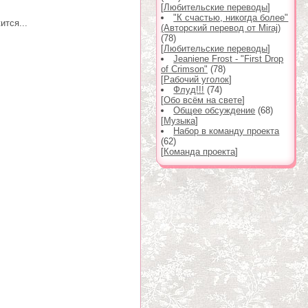
[
Любительские переводы
]
"К счастью, никогда более"
ится...
(Авторский перевод от Miraj)
(78)
[
Любительские переводы
]
Jeaniene Frost - "First Drop
of Crimson"
(78)
[
Рабочий уголок
]
Флуд!!!
(74)
[
Обо всём на свете
]
Общее обсуждение
(68)
[
Музыка
]
Набор в команду проекта
(62)
[
Команда проекта
]