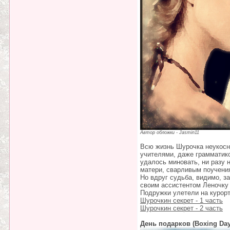
Автор обложки - Jasmin11
Всю жизнь Шурочка неукосн
учителями, даже грамматико
удалось миновать, ни разу 
матери, сварливым поучения
Но вдруг судьба, видимо, з
своим ассистентом Леночку 
Подружки улетели на курорт,
Шурочкин секрет - 1 часть
Шурочкин секрет - 2 часть
День подарков (Boxing Day