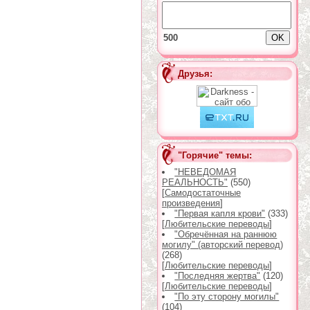
500
Друзья:
"Горячие" темы:
"НЕВЕДОМАЯ
РЕАЛЬНОСТЬ"
(550)
[
Самодостаточные
произведения
]
"Первая капля крови"
(333)
[
Любительские переводы
]
"Обречённая на раннюю
могилу" (авторский перевод)
(268)
[
Любительские переводы
]
"Последняя жертва"
(120)
[
Любительские переводы
]
"По эту сторону могилы"
(104)