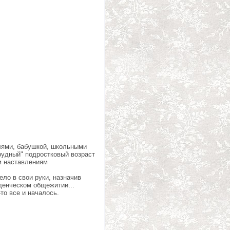
лями, бабушкой, школьными
рудный" подростковый возраст
им наставлениям
ело в свои руки, назначив
денческом общежитии...
то все и началось.