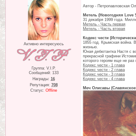
Автор - Петропавловская Ол
Метель (Новогодняя Love S
31 декабря 1999 года. Милл
Метель - Часть первая
Метель - Часть вторая
Кодекс чести (Историческа
1855 год. Крымская война. 
Активно интересуюсь
жизнью.
Юная дебютантка Настя с в
прекрасной графини Истомин
которого героям еще не раз 
Кодекс чести - 1 глава
Группа: V.I.P.
Кодекс чести - 2 глава
Сообщений:
133
Кодекс чести - 3 глава
Награды:
16
Кодекс чести - 4 глава
Репутация:
708
Меч Олисавы (Славянское
Статус:
Offline