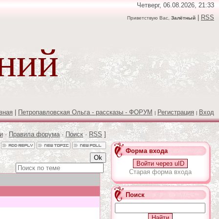
Четверг, 06.08.2026, 21:33
|
RSS
Приветствую Вас,
Залётный
аний
вная
|
Петропавловская Ольга - рассказы - ФОРУМ
Регистрация
Вход
|
|
и
·
Правила форума
·
Поиск
·
RSS
]
Форма входа
Войти через uID
Старая форма входа
Поиск