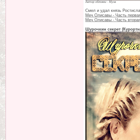
Автор обложки - Муза
Смел и удал князь Ростислав
Меч Олисавы - Часть перва
Меч Олисавы - Часть втора
Шурочкин секрет (Курортна