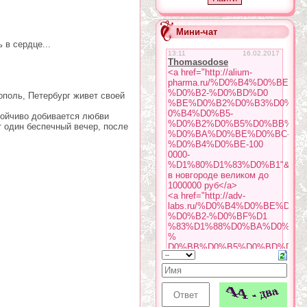
Мини-чат
 в сердце...
ополь, Петербург живет своей
тойчиво добивается любви
т один беспечный вечер, после