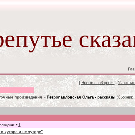
епутье сказ
Гла
[
Новые сообщения
·
Участник
точные произведения
»
Петропавловская Ольга - рассказы
(Сборник
1
 Сообщение #
 о хуторе и не хуторе"