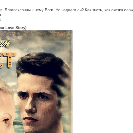
. Благосклонны к нему Боги. Но надолго ли? Как знать, как сказка слож
я
я
я Love Story)